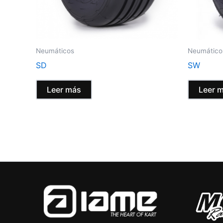
Neumáticos
Neumático
SD
SW
Leer más
Leer 